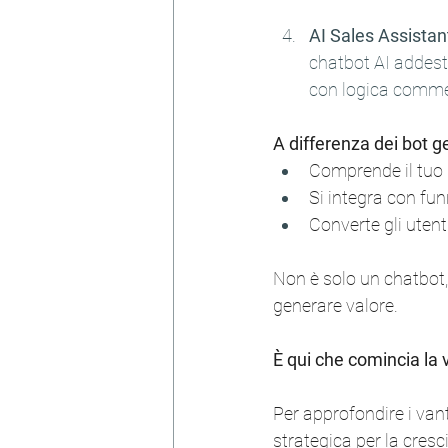
AI Sales Assistan
chatbot AI addestr
con logica comme
A differenza dei bot g
Comprende il tuo se
Si integra con fu
Converte gli utent
Non è solo un chatbot
generare valore.
È qui che comincia la 
Per approfondire i vant
strategica per la cresci