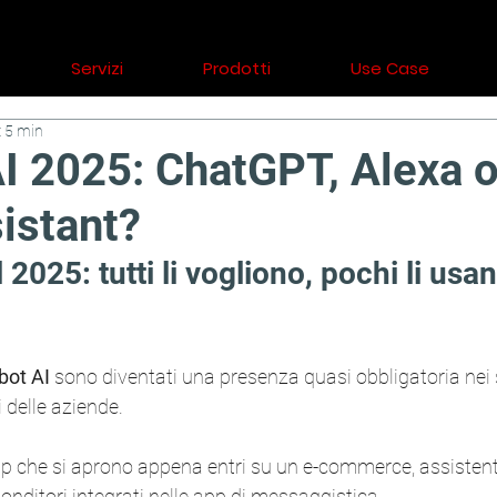
Servizi
Prodotti
Use Case
: 5 min
I 2025: ChatGPT, Alexa o
istant?
 2025: tutti li vogliono, pochi li usan
bot AI
 sono diventati una presenza quasi obbligatoria nei s
i delle aziende.
up che si aprono appena entri su un e-commerce, assistent
sponditori integrati nelle app di messaggistica.