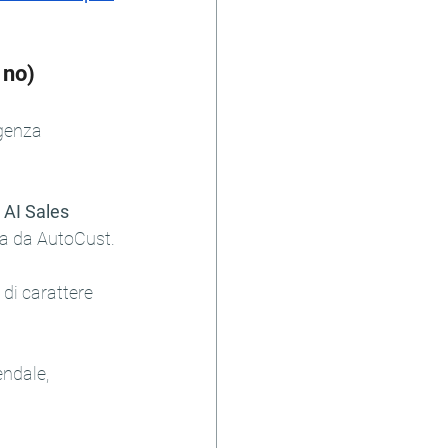
 no)
genza 
 
AI Sales 
ata da AutoCust.
di carattere 
endale, 