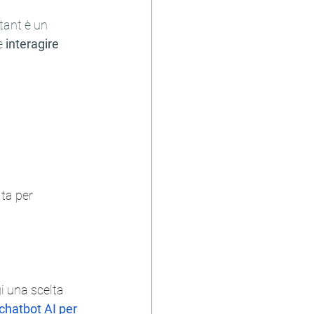
tant è un 
e 
interagire 
ta per 
i una scelta 
chatbot AI per 