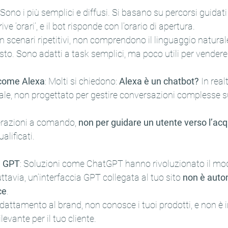
Sono i più semplici e diffusi. Si basano su percorsi guidati
ive ‘orari’, e il bot risponde con l’orario di apertura.
 scenari ripetitivi, non comprendono il linguaggio naturale
to. Sono adatti a task semplici, ma poco utili per vendere 
 come Alexa
: Molti si chiedono: 
Alexa è un chatbot?
 In real
ale, non progettato per gestire conversazioni complesse su
erazioni a comando, 
non per guidare un utente verso l’acq
alificati.
u GPT
: Soluzioni come ChatGPT hanno rivoluzionato il mod
uttavia, un’interfaccia GPT collegata al tuo sito 
non è auto
ce
.
attamento al brand, non conosce i tuoi prodotti, e non è i
ilevante per il tuo cliente.