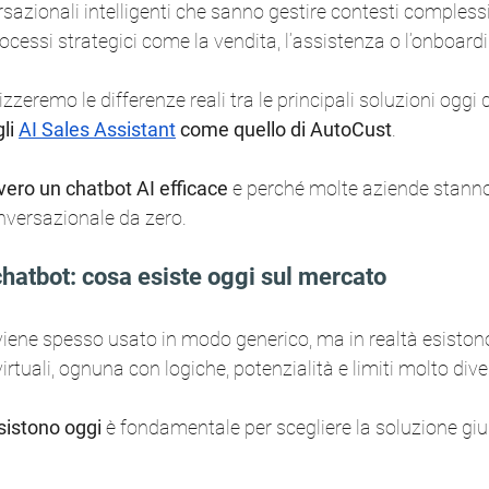
azionali intelligenti che sanno gestire contesti complessi,
ocessi strategici come la vendita, l’assistenza o l’onboard
zzeremo le differenze reali tra le principali soluzioni oggi 
li 
AI Sales Assistant
 come quello di AutoCust
.
vero un chatbot AI efficace
 e perché molte aziende stann
onversazionale da zero.
i chatbot: cosa esiste oggi sul mercato
 viene spesso usato in modo generico, ma in realtà esiston
virtuali, ognuna con logiche, potenzialità e limiti molto dive
sistono oggi
 è fondamentale per scegliere la soluzione giu