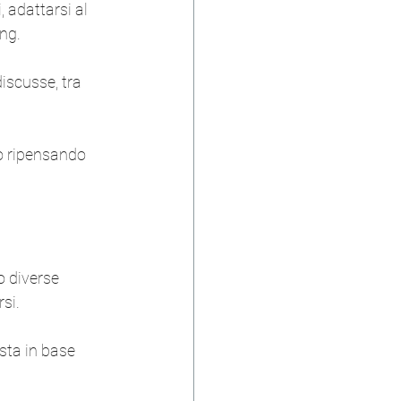
 adattarsi al 
ing.
discusse, tra 
o ripensando 
o diverse 
rsi.
sta in base 