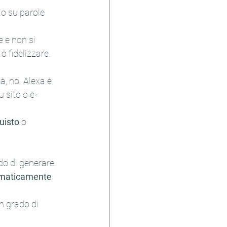
 o su parole 
 e non si 
o fidelizzare.
tà, no. Alexa è 
 sito o e-
uisto
 o 
o di generare 
maticamente 
n grado di 