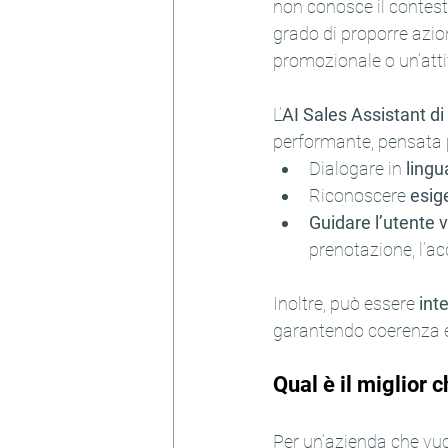
non conosce il contesto
grado di proporre azi
promozionale o un’attiv
L’
AI Sales Assistant d
performante, pensata 
Dialogare in 
lingu
Riconoscere 
esig
Guidare l’utente 
prenotazione, l’ac
Inoltre, può essere 
int
garantendo coerenza e 
Qual è il miglior 
Per un’azienda che vuole