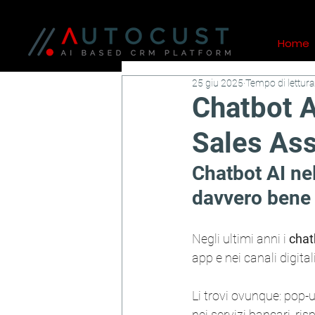
Home
25 giu 2025
Tempo di lettura
Chatbot A
Sales Ass
Chatbot AI nel
davvero bene
Negli ultimi anni i 
chat
app e nei canali digital
Li trovi ovunque: pop-
nei servizi bancari, ri