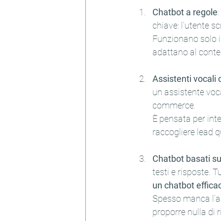
Chatbot a regole
:
chiave: l’utente scr
Funzionano solo in
adattano al contes
Assistenti vocali
un assistente voc
commerce.
È pensata per int
raccogliere lead qu
Chatbot basati s
testi e risposte. T
un chatbot effica
Spesso manca l’ad
proporre nulla di r