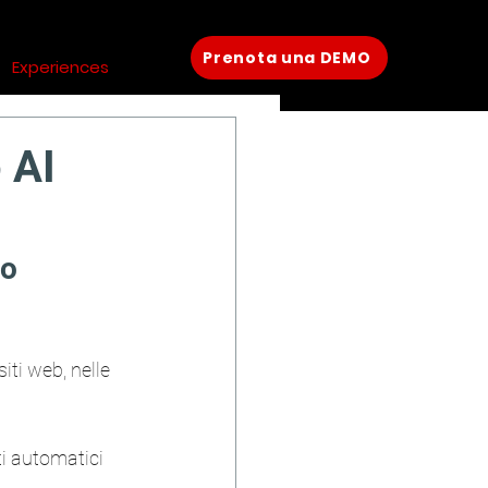
Prenota una DEMO
Experiences
 AI
o 
iti web, nelle 
i automatici 