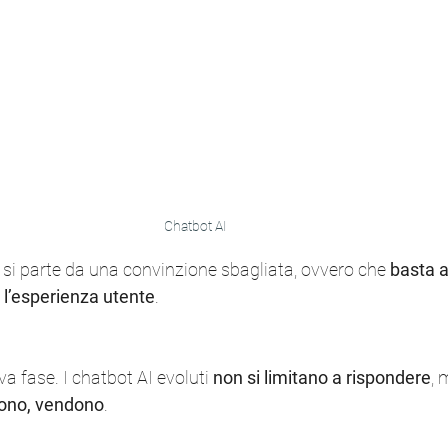
Chatbot AI
si parte da una convinzione sbagliata, ovvero che 
basta a
 l’esperienza utente
.
 fase. I chatbot AI evoluti 
non si limitano a rispondere
, 
gono, vendono
.