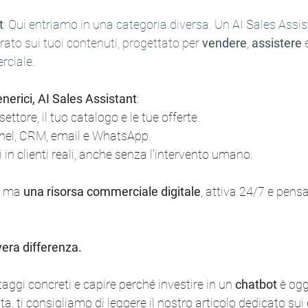
t
: Qui entriamo in una categoria diversa. Un AI Sales Assis
ato sui tuoi contenuti, progettato per 
vendere
, 
assistere 
rciale
.
enerici, AI Sales Assistant
:
ttore, il tuo catalogo e le tue offerte.
nnel, CRM, email e WhatsApp.
i in clienti reali, anche senza l'intervento umano.
, ma 
una risorsa commerciale digitale
, attiva 24/7 e pensa
vera differenza.
aggi concreti e capire perché investire in un 
chatbot 
è ogg
ta, ti consigliamo di leggere il nostro articolo dedicato sui 