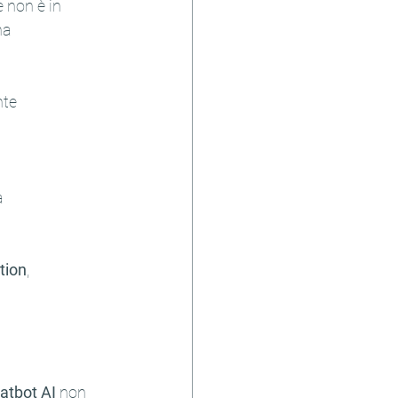
 non è in 
na 
nte 
a 
tion
, 
atbot AI
 non 