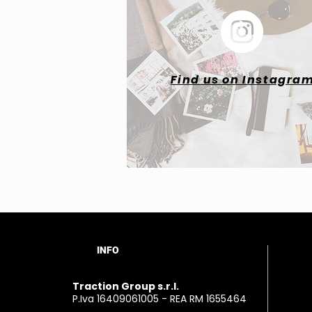
Find us on Instagra
INFO
​Traction Group s.r.l.
P.Iva 16409061005 - REA RM 1655464