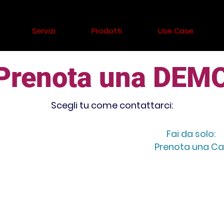
Servizi
Prodotti
Use Case
Prenota una DEM
Scegli tu come contattarci:
Fai da solo:
Prenota una Cal