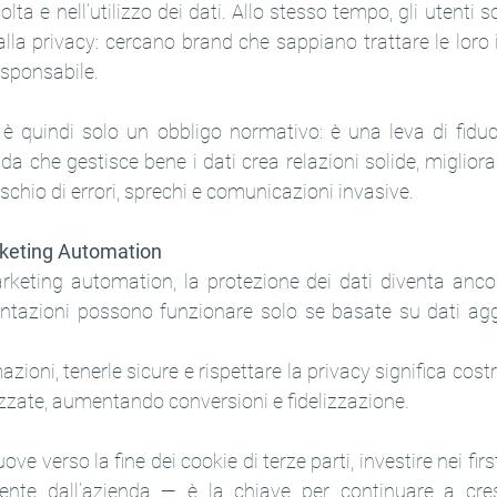
lta e nell’utilizzo dei dati. Allo stesso tempo, gli utenti 
alla privacy: cercano brand che sappiano trattare le loro 
esponsabile.
è quindi solo un obbligo normativo: è una leva di fiducia
 che gestisce bene i dati crea relazioni solide, migliora l’
schio di errori, sprechi e comunicazioni invasive.
rketing Automation
rketing automation, la protezione dei dati diventa ancora
azioni possono funzionare solo se basate su dati aggior
azioni, tenerle sicure e rispettare la privacy significa cos
lizzate, aumentando conversioni e fidelizzazione.
e verso la fine dei cookie di terze parti, investire nei first
amente dall’azienda — è la chiave per continuare a cre