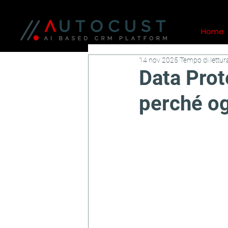
Home
14 nov 2025
Tempo di lettur
Data Prot
perché o