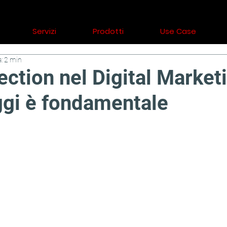
Servizi
Prodotti
Use Case
a: 2 min
ection nel Digital Market
ggi è fondamentale