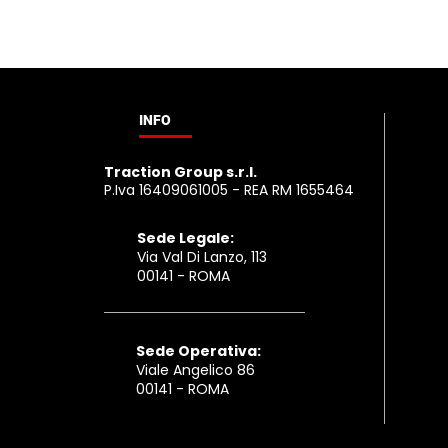
migliorare conversion rate e
customer journey
INFO
​Traction Group s.r.l.
P.Iva 16409061005 - REA RM 1655464
Sede Legale:
Via Val Di Lanzo, 113
00141 - ROMA ​
Sede Operativa:
Viale Angelico 86
00141 - ROMA ​