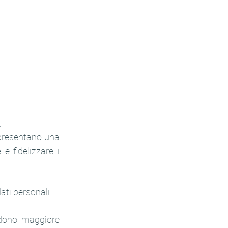
.
ppresentano una 
 fidelizzare i 
ati personali — 
edono maggiore 