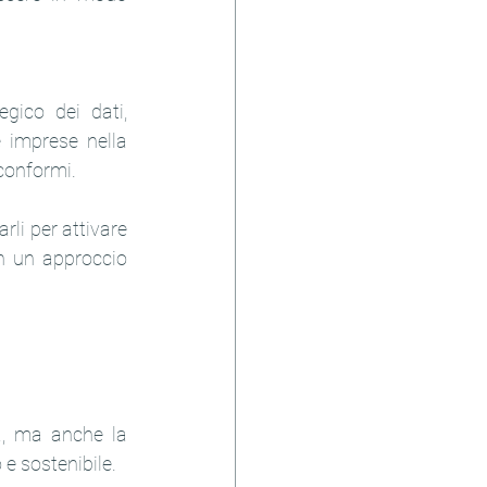
gico dei dati, 
 imprese nella 
 conformi.
rli per attivare 
n un approccio 
a, ma anche la 
 e sostenibile.