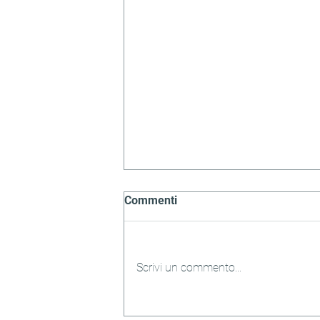
Commenti
Scrivi un commento...
Come gestire i touchpoint per