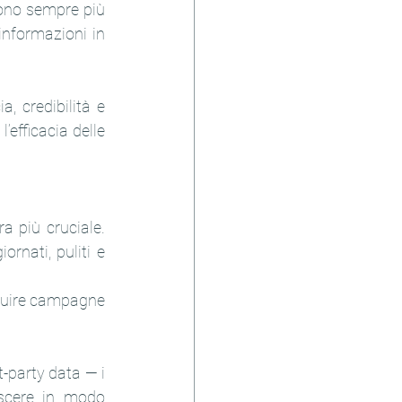
sono sempre più 
informazioni in 
, credibilità e 
efficacia delle 
 più cruciale. 
nati, puliti e 
truire campagne 
-party data — i 
scere in modo 