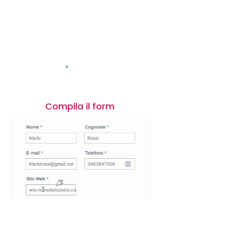
3 Step per attivare il
tuo AI Sales Assistant
1
Compila il form