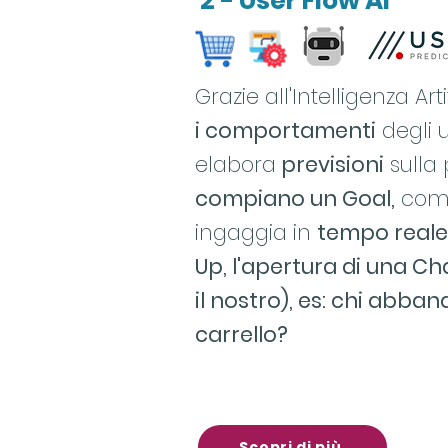
2 - User Flow AI
G
razie all'Intelligenza Art
i comportamenti
degli u
elabora
previsioni
sulla 
compiano un Goal,
come 
ingaggia in
tempo reale
Up, l'apertura di una Ch
il nostro), es: chi abban
carrello?
Scopri di più