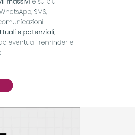
vii massivi
e su più
 WhatsApp, SMS,
comunicazioni
attuali e potenziali
,
o eventuali reminder e
e.