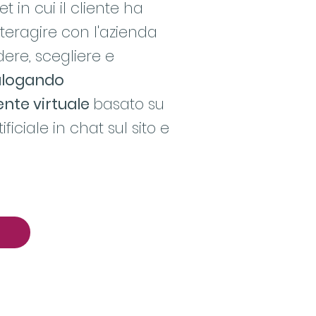
rnet in cui il cliente ha
nteragire con l'azienda
re, scegliere e
alogando
ente virtuale
basato su
ificiale in chat sul sito e