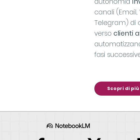
autonomia
in
canali (Email,
Telegram) di 
verso
clienti 
automatizzand
fasi successiv
Scopri di più