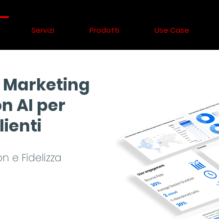
Servizi
Prodotti
Use Case
i Marketing
n AI per
lienti
 e Fidelizza