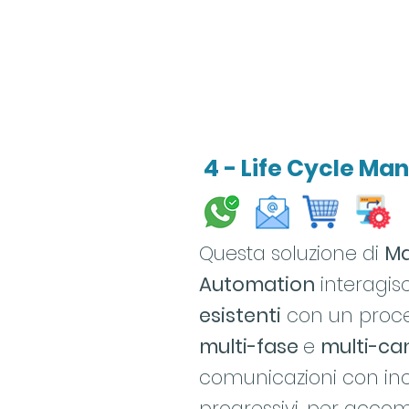
4 - Life Cycle Ma
Questa soluzione di
Ma
Automation
interagis
esistenti
con un proce
multi-fase
e
multi-ca
comunicazioni con inc
progressivi,
per accom